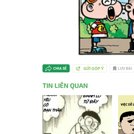
GỬI GÓP Ý
LƯU BÀI
CHIA SẺ
TIN LIÊN QUAN