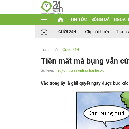
TIN TỨC
BÓNG ĐÁ
NGOẠI
Clip hài hước
Tranh 
CƯỜI 24H
Trang chủ
Cười 24H
Tiền mất mà bụng vẫn cứ
Truyện tranh online hài hước
Sự kiện:
Vào trong ấy là giải quyết ngay được bức xúc 