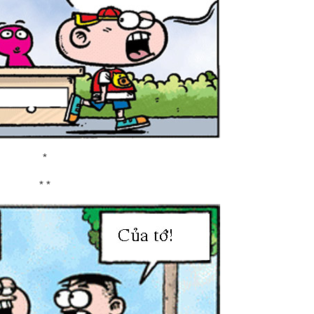
*
* *