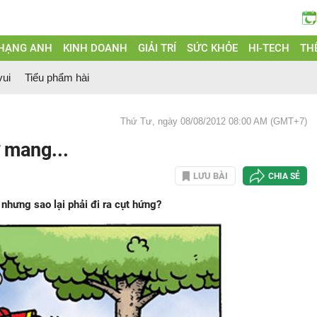
 HẠNG ANH
KINH DOANH
GIẢI TRÍ
SỨC KHỎE
HI-TECH
THẾ
vui
Tiểu phẩm hài
Thứ Tư, ngày 08/08/2012 08:00 AM (GMT+7)
 mang...
LƯU BÀI
CHIA SẺ
nhưng sao lại phải đi ra cụt hứng?