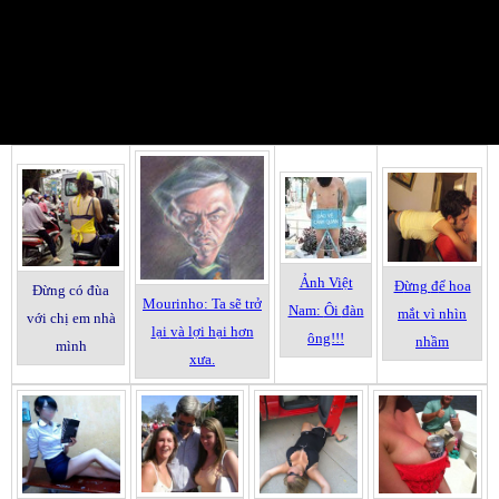
Video
Ảnh Vi
ệt
Đ
ừng
đ
ể hoa
Đ
ừng c
ó
đ
ùa
Mourinho: Ta s
ẽ tr
ở
Nam:
Ôi
đ
àn
m
ắt v
ì nh
ìn
v
ới ch
ị em nh
à
l
ại
v
à l
ợi h
ại h
ơn
ông!!!
nh
ầm
m
ình
x
ưa.