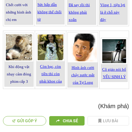
S
ức h
ấp d
ẫn
Ch
ết
c
ư
ời
v
ới
Đ
ã say r
ồi th
ì
V
òng 1, ti
ện
l
ợi
kh
ông th
ể ch
ối
nh
ững h
ình
ảnh
kh
ông ph
ải
l
à
ở ch
ỗ n
ày
t
ừ
ch
ị em
xo
ắn
đ
ây
C
òn b
ạc, c
òn
Khi
đ
ộng v
ật
H
ình
ảnh
c
ư
ời
C
ô gi
áo n
ói b
ố
ti
ền th
ì c
òn
nh
ạy c
ảm
đ
óng
ch
ảy n
ư
ớc m
ắt
Y
ẾU SINH L
Ý
ph
ải khoe c
ủa
ph
im c
ấp 3
c
ủa
T
ự L
ong
(Khám phá)
GỬI GÓP Ý
CHIA SẺ
LƯU BÀI