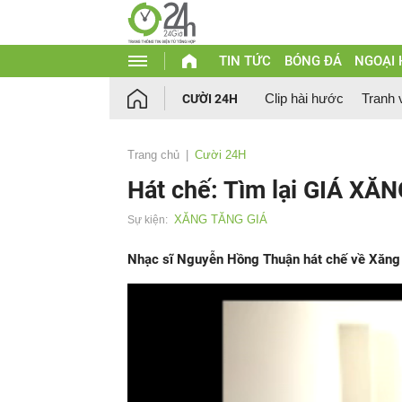
TIN TỨC
BÓNG ĐÁ
NGOẠI
Clip hài hước
Tranh 
CƯỜI 24H
Trang chủ
Cười 24H
Hát chế: Tìm lại GIÁ XĂ
XĂNG TĂNG GIÁ
Sự kiện:
Nhạc sĩ Nguyễn Hồng Thuận hát chế về Xăng k