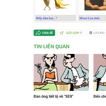
Hiếp dâm hay...?
Mona Lisa nhái
GỬI GÓP Ý
LƯU BÀI
CHIA SẺ
TIN LIÊN QUAN
Đàn ông tiết lộ về "SEX"
Đến ch