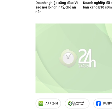
Doanh nghiệp xăng dầu: Vì
Doanh nghiệp đã 
sao nơi lỗ nghìn tỷ, chỗ ăn
bán xăng E10 sớm
nên...
APP 24H
FANP