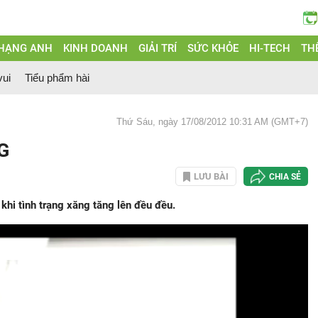
 HẠNG ANH
KINH DOANH
GIẢI TRÍ
SỨC KHỎE
HI-TECH
THẾ
vui
Tiểu phẩm hài
Thứ Sáu, ngày 17/08/2012 10:31 AM (GMT+7)
NG
LƯU BÀI
CHIA SẺ
hi tình trạng xăng tăng lên đều đều.