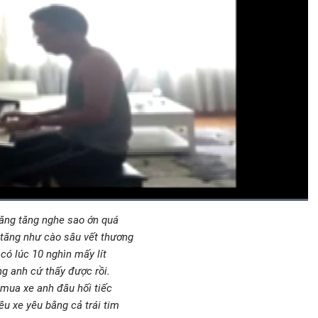
Đã
tải
:
on
xăng tăng nghe sao ớn quá
Bật
Toàn
100.00%
Backward
âm
màn
 tăng như cào sâu vết thương
thanh
hình
có lúc 10 nghìn mấy lít
ng anh cứ thấy được rồi.
mua xe anh đâu hối tiếc
êu xe yêu bằng cả trái tim