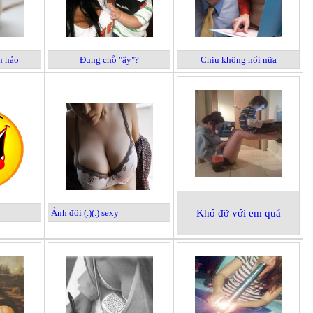
n hảo
Đụng chỗ "ấy"?
Chịu không nổi nữa
Ảnh đôi (.)(.) sexy
Khó đỡ với em quá