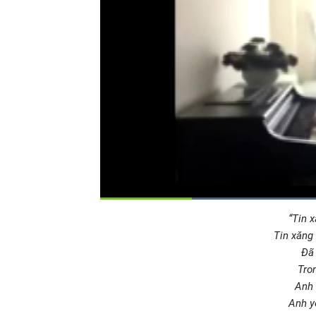
Thời
0:17
/
Durati
1:37
“Tin 
Tạm
Previous
Next
dừng
Backward
Forward
Tin xăng
gian
Đã 
Tro
hiện
Anh 
Anh y
tại