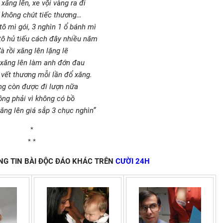
xăng lên, xe vội vàng ra đi
 không chút tiếc thương…
tô mì gói, 3 nghìn 1 ổ bánh mì
tô hủ tiếu cách đây nhiều năm
à rồi xăng lên lặng lẽ
 xăng lên làm anh đớn đau
vết thương mỗi lần đổ xăng.
g còn được đi lượn nữa
ng phải vì không có bồ
xăng lên giá sắp 3 chục nghìn”
*
* *
G TIN BÀI ĐỘC ĐÁO KHÁC TRÊN
CƯỜI 24H