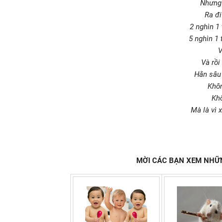
Nhưng 
Ra đi
2 nghìn 1 
5 nghìn 1 
V
Và rồi
Hằn sâu 
Khôn
Khô
Mà là vì 
MỜI CÁC BẠN XEM NHỮN