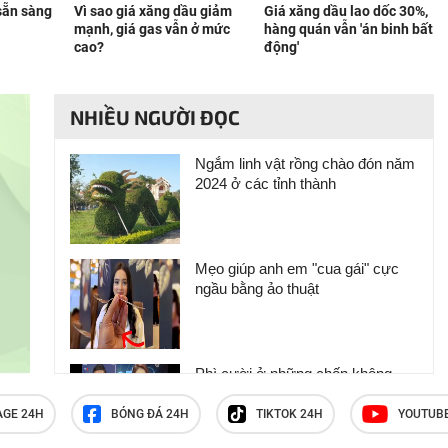
sẵn sàng
Vì sao giá xăng dầu giảm
Giá xăng dầu lao dốc 30%,
mạnh, giá gas vẫn ở mức
hàng quán vẫn 'án binh bất
cao?
động'
NHIỀU NGƯỜI ĐỌC
Ngắm linh vật rồng chào đón năm
2024 ở các tỉnh thành
Mẹo giúp anh em "cua gái" cực
ngầu bằng ảo thuật
Phì cười ở những chốn không
nên cười
AGE 24H
BÓNG ĐÁ 24H
TIKTOK 24H
YOUTUB