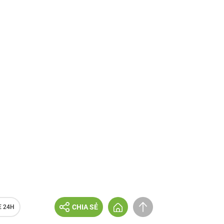
CHIA SẺ
E 24H