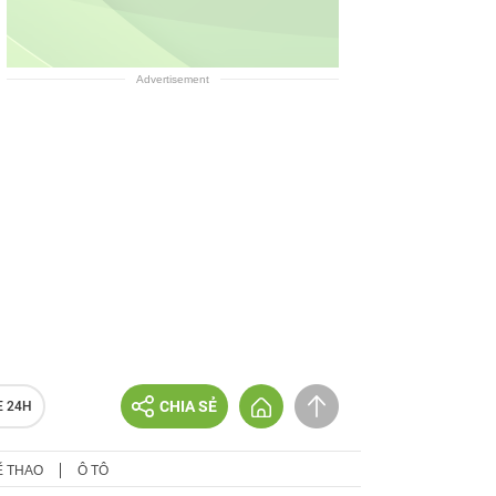
Advertisement
CHIA SẺ
E 24H
Ể THAO
Ô TÔ