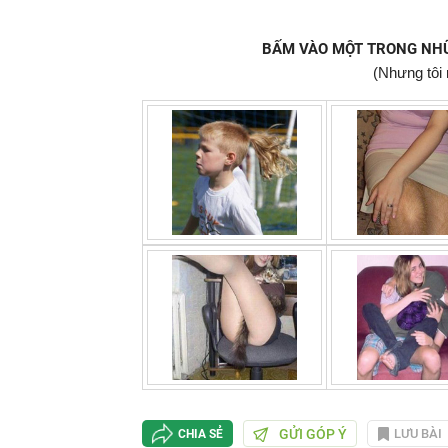
BẤM VÀO MỘT TRONG NHỮN
(Nhưng tôi 
GỬI GÓP Ý
LƯU BÀI
CHIA SẺ