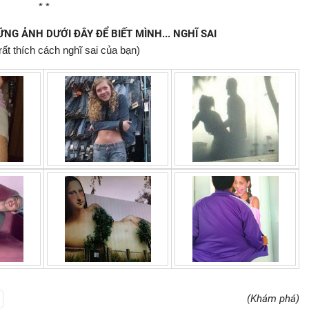
* *
G ẢNH DƯỚI ĐÂY ĐỂ BIẾT MÌNH... NGHĨ SAI
rất thích cách nghĩ sai của bạn)
(Khám phá)