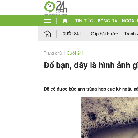
TIN TỨC
BÓNG ĐÁ
NGOẠI
Clip hài hước
Tranh 
CƯỜI 24H
Trang chủ
Cười 24H
Đố bạn, đây là hình ảnh g
Để có được bức ảnh trùng hợp cực kỳ ngầu này