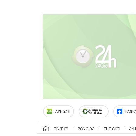
APP 24H
FANP
TIN TỨC
BÓNG ĐÁ
THẾ GIỚI
AN 