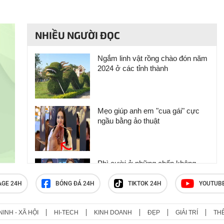
NHIỀU NGƯỜI ĐỌC
Ngắm linh vật rồng chào đón năm
2024 ở các tỉnh thành
Mẹo giúp anh em "cua gái" cực
ngầu bằng ảo thuật
Phì cười ở những chốn không
nên cười
AGE 24H
BÓNG ĐÁ 24H
TIKTOK 24H
YOUTUB
NINH - XÃ HỘI
HI-TECH
KINH DOANH
ĐẸP
GIẢI TRÍ
TH
Có thể dỗi người yêu nhưng quyết