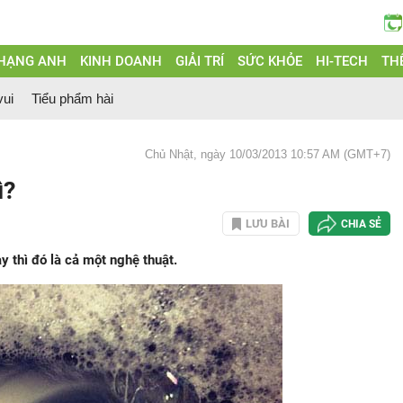
 HẠNG ANH
KINH DOANH
GIẢI TRÍ
SỨC KHỎE
HI-TECH
THẾ
vui
Tiểu phẩm hài
Chủ Nhật, ngày 10/03/2013 10:57 AM (GMT+7)
ì?
LƯU BÀI
CHIA SẺ
 thì đó là cả một nghệ thuật.