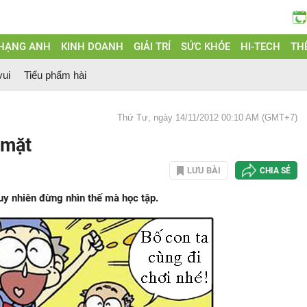
 HẠNG ANH
KINH DOANH
GIẢI TRÍ
SỨC KHỎE
HI-TECH
THẾ
vui
Tiểu phẩm hài
Thứ Tư, ngày 14/11/2012 00:10 AM (GMT+7)
 mặt
LƯU BÀI
CHIA SẺ
uy nhiên đừng nhìn thế mà học tập.