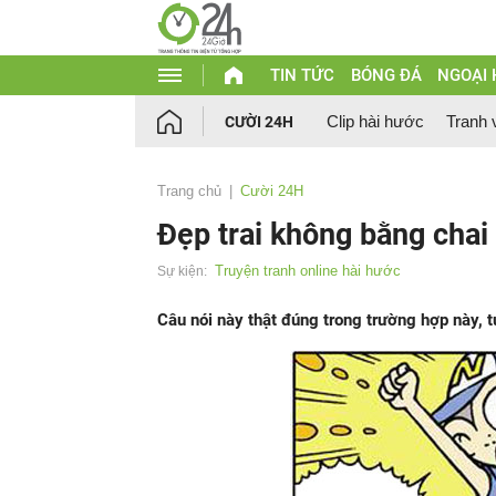
TIN TỨC
BÓNG ĐÁ
NGOẠI
Clip hài hước
Tranh 
CƯỜI 24H
Trang chủ
Cười 24H
Đẹp trai không bằng chai
Truyện tranh online hài hước
Sự kiện:
Câu nói này thật đúng trong trường hợp này, t