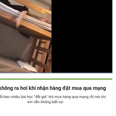
Đã
tải
:
Bật
Toàn
100.00%
Backward
âm
màn
không ra hơi khi nhận hàng đặt mua qua mạng
thanh
hình
ết bao nhiêu bài học “đắt giá“ khi mua hàng qua mạng rồi mà chị
em vẫn không biết sợ.