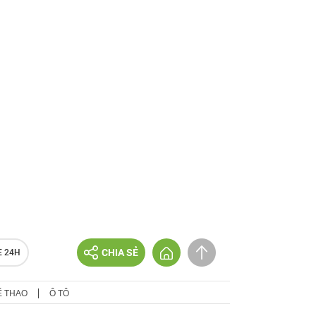
CHIA SẺ
E 24H
Ể THAO
Ô TÔ