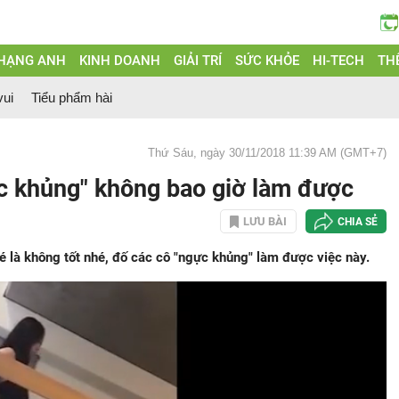
 HẠNG ANH
KINH DOANH
GIẢI TRÍ
SỨC KHỎE
HI-TECH
THẾ
vui
Tiểu phẩm hài
Thứ Sáu, ngày 30/11/2018 11:39 AM (GMT+7)
c khủng" không bao giờ làm được
LƯU BÀI
CHIA SẺ
 bé là không tốt nhé, đố các cô "ngực khủng" làm được việc này.