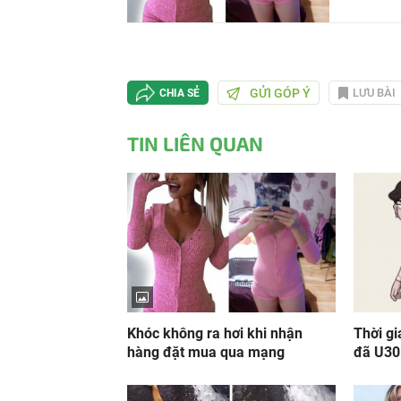
GỬI GÓP Ý
LƯU BÀI
CHIA SẺ
TIN LIÊN QUAN
Khóc không ra hơi khi nhận
Thời gi
hàng đặt mua qua mạng
đã U30 