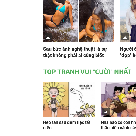
Sau bức ảnh nghệ thuật là sự
Người 
thật không phải ai cũng biết
"đẹp" 
TOP TRANH VUI "CƯỜI" NHẤT
Héo tàn sau đêm tiệc tất
Nhà nào có con n
niên
thấu hiểu cảnh nà