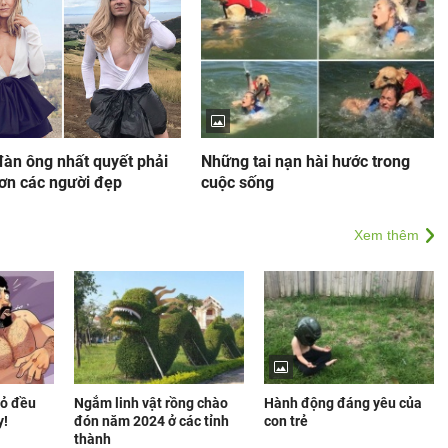
đàn ông nhất quyết phải
Những tai nạn hài hước trong
hơn các người đẹp
cuộc sống
Xem thêm
hỏ đều
Ngắm linh vật rồng chào
Hành động đáng yêu của
y!
đón năm 2024 ở các tỉnh
con trẻ
thành