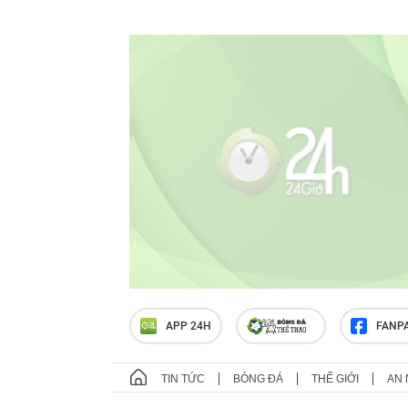
APP 24H
FANP
TIN TỨC
BÓNG ĐÁ
THẾ GIỚI
AN 