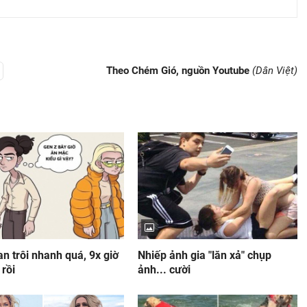
Theo Chém Gió, nguồn Youtube
(Dân Việt)
an trôi nhanh quá, 9x giờ
Nhiếp ảnh gia "lăn xả" chụp
rồi
ảnh... cười