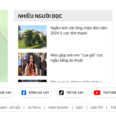
NHIỀU NGƯỜI ĐỌC
Ngắm linh vật rồng chào đón năm
2024 ở các tỉnh thành
Mẹo giúp anh em "cua gái" cực
ngầu bằng ảo thuật
Phì cười ở những chốn không
nên cười
AGE 24H
BÓNG ĐÁ 24H
TIKTOK 24H
YOUTUB
NINH - XÃ HỘI
HI-TECH
KINH DOANH
ĐẸP
GIẢI TRÍ
TH
Có thể dỗi người yêu nhưng quyết
không dỗi tiền