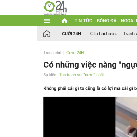
TIN TỨC
BÓNG ĐÁ
NGOẠI
Clip hài hước
Tranh 
CƯỜI 24H
Trang chủ
Cười 24H
Có những việc nàng "ngự
Top tranh vui "cười" nhất
Sự kiện:
Không phải cái gì to cũng là có lợi mà cái gì