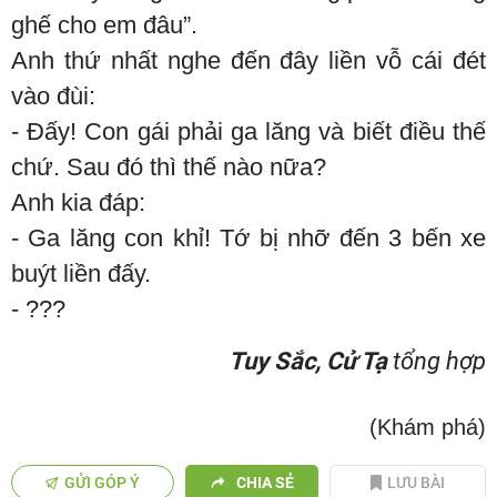
ghế cho em đâu”.
Anh thứ nhất nghe đến đây liền vỗ cái đét
vào đùi:
- Đấy! Con gái phải ga lăng và biết điều thế
chứ. Sau đó thì thế nào nữa?
Anh kia đáp:
- Ga lăng con khỉ! Tớ bị nhỡ đến 3 bến xe
buýt liền đấy.
- ???
Tuy Sắc, Cử Tạ
tổng hợp
(Khám phá)
GỬI GÓP Ý
CHIA SẺ
LƯU BÀI