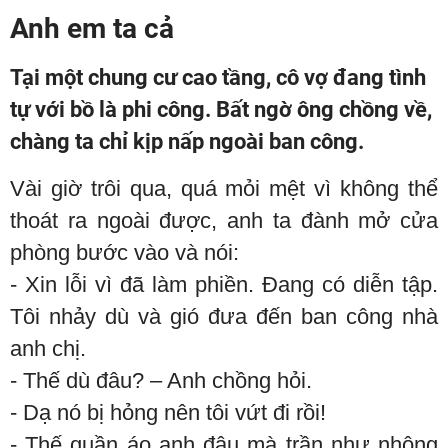
Anh em ta cả
Tại một chung cư cao tầng, cô vợ đang tình
tự với bồ là phi công. Bất ngờ ông chồng về,
chàng ta chỉ kịp nấp ngoài ban công.
Vài giờ trôi qua, quá mỏi mệt vì không thể
thoát ra ngoài được, anh ta đành mở cửa
phòng bước vào và nói:
- Xin lỗi vì đã làm phiền. Đang có diễn tập.
Tôi nhảy dù và gió đưa đến ban công nhà
anh chị.
- Thế dù đâu? – Anh chồng hỏi.
- Dạ nó bị hỏng nên tôi vứt đi rồi!
- Thế quần áo anh đâu mà trần như nhộng