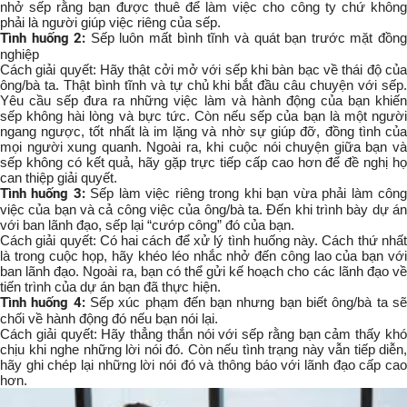
nhở sếp rằng bạn được thuê để làm việc cho công ty chứ không
phải là người giúp việc riêng của sếp.
Tình huống 2:
Sếp luôn mất bình tĩnh và quát bạn trước mặt đồn
nghiệp
Cách giải quyết: Hãy thật cởi mở với sếp khi bàn bạc về thái độ của
ông/bà ta. Thật bình tĩnh và tự chủ khi bắt đầu câu chuyện với sếp.
Yêu cầu sếp đưa ra những việc làm và hành động của bạn khiến
sếp không hài lòng và bực tức. Còn nếu sếp của bạn là một người
ngang ngược, tốt nhất là im lặng và nhờ sự giúp đỡ, đồng tình của
mọi người xung quanh. Ngoài ra, khi cuộc nói chuyện giữa bạn và
sếp không có kết quả, hãy gặp trực tiếp cấp cao hơn để đề nghị họ
can thiệp giải quyết.
Tình huống 3:
Sếp làm việc riêng trong khi bạn vừa phải làm côn
việc của bạn và cả công việc của ông/bà ta. Đến khi trình bày dự án
với ban lãnh đạo, sếp lại “cướp công” đó của bạn.
Cách giải quyết: Có hai cách để xử lý tình huống này. Cách thứ nhất
là trong cuộc họp, hãy khéo léo nhắc nhở đến công lao của bạn với
ban lãnh đạo. Ngoài ra, bạn có thể gửi kế hoạch cho các lãnh đạo về
tiến trình của dự án bạn đã thực hiện.
Tình huống 4:
Sếp xúc phạm đến bạn nhưng bạn biết ông/bà ta s
chối về hành động đó nếu bạn nói lại.
Cách giải quyết: Hãy thẳng thắn nói với sếp rằng bạn cảm thấy khó
chịu khi nghe những lời nói đó. Còn nếu tình trạng này vẫn tiếp diễn,
hãy ghi chép lại những lời nói đó và thông báo với lãnh đạo cấp cao
hơn.