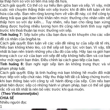
lại thấp hơn so với số tiền mà sếp đã hứa.
Cách giải quyết: Có thể có sự hiểu lầm giữa bạn và sếp. Vì vậy, một
cuộc nói chuyện thẳng thắn với sếp trước khi đi đến kết luận về lời
hứa của sếp. Bạn nên rộng lượng hơn về vấn đề này, có thể công ty
đang trải qua giai đoạn khó khăn nên mức thưởng cho nhân viên sẽ
thấp hơn so với dự kiến… Tuy nhiên, nếu bạn cho rằng bạn xứng
đáng được hưởng nhiều lương hơn thì cũng nên bình tĩnh suy nghĩ
trước khi thoả thuận lại mức thưởng với sếp.
Tình huống 7:
Sếp luôn yêu cầu bạn đưa ra lời khuyên cho các vấ
đề cá nhân của ông/bà ta
Cách giải quyết: Bàn luận về các vấn đề riêng tư của sếp rất tế nhị.
Nếu bạn không khéo léo, có thể sếp sẽ bực tức với bạn. Vì vậy, tốt
nhất là bạn nên tránh những yêu cầu đó của sếp. Hãy tạo ra giới hạn
trong cách cư xử của bạn với sếp để sếp không hiểu lầm và coi bạn
như một người bạn thân. Điều chỉnh lại cách giao tiếp của bạn.
Tình huống 8:
Bạn nghi ngờ sếp làm ăn không trung thực và v
phạm pháp luật.
Cách giải quyết: Đây là tình huống mà bạn không hề muốn đối mặt
trực tiếp với sếp chút nào. Hãy thu thập hết tất cả bằng chứng trước
khi bạn thông báo với công ty về hành động của sếp. Còn nếu bạn
phát hiện được sếp có những hành vi phạm pháp, bạn có thể sẽ gặp
rắc rối và tốt nhất là nên bỏ việc trước khi quá muộn.
(Theo Vietnamnetjobs)
CHIA SẺ
Nhiều người đọc
1