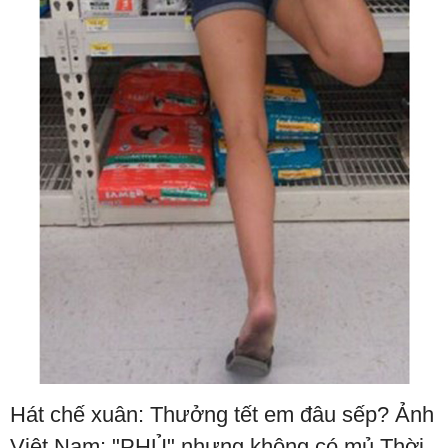
Hát chế xuân: Thưởng tết em đâu sếp? Ảnh
Việt Nam: "PHỦ" nhưng không có mủ Thời