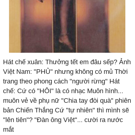
Hát chế xuân: Thưởng tết em đâu sếp? Ảnh
Việt Nam: "PHỦ" nhưng không có mủ Thời
trang theo phong cách "người rừng" Hát
chế: Cứ có "HÔI" là có nhạc Muôn hình...
muôn vẻ về phụ nữ "Chia tay đòi quà" phiên
bản Chiến Thắng Cứ "tự nhiên" thì mình sẽ
"lên tiên"? "Đàn ông Việt"... cười ra nước
mắt