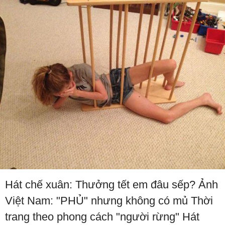
Hát chế xuân: Thưởng tết em đâu sếp? Ảnh
Việt Nam: "PHỦ" nhưng không có mủ Thời
trang theo phong cách "người rừng" Hát