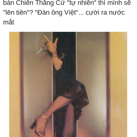
bản Chiến Thắng Cứ "tự nhiên" thì mình sẽ
"lên tiên"? "Đàn ông Việt"... cười ra nước
mắt