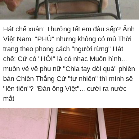
Hát chế xuân: Thưởng tết em đâu sếp? Ảnh
Việt Nam: "PHỦ" nhưng không có mủ Thời
trang theo phong cách "người rừng" Hát
chế: Cứ có "HÔI" là có nhạc Muôn hình...
muôn vẻ về phụ nữ "Chia tay đòi quà" phiên
bản Chiến Thắng Cứ "tự nhiên" thì mình sẽ
"lên tiên"? "Đàn ông Việt"... cười ra nước
mắt