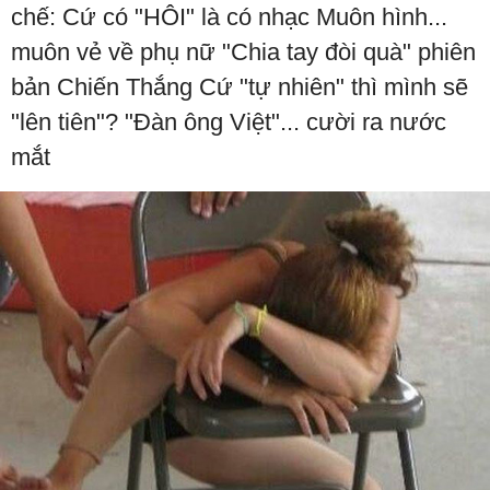
chế: Cứ có "HÔI" là có nhạc Muôn hình...
muôn vẻ về phụ nữ "Chia tay đòi quà" phiên
bản Chiến Thắng Cứ "tự nhiên" thì mình sẽ
"lên tiên"? "Đàn ông Việt"... cười ra nước
mắt