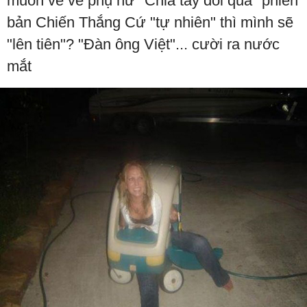
muôn vẻ về phụ nữ "Chia tay đòi quà" phiên
bản Chiến Thắng Cứ "tự nhiên" thì mình sẽ
"lên tiên"? "Đàn ông Việt"... cười ra nước
mắt