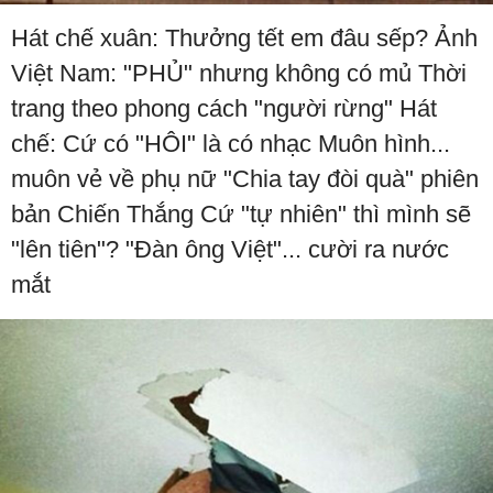
Hát chế xuân: Thưởng tết em đâu sếp? Ảnh
Việt Nam: "PHỦ" nhưng không có mủ Thời
trang theo phong cách "người rừng" Hát
chế: Cứ có "HÔI" là có nhạc Muôn hình...
muôn vẻ về phụ nữ "Chia tay đòi quà" phiên
bản Chiến Thắng Cứ "tự nhiên" thì mình sẽ
"lên tiên"? "Đàn ông Việt"... cười ra nước
mắt