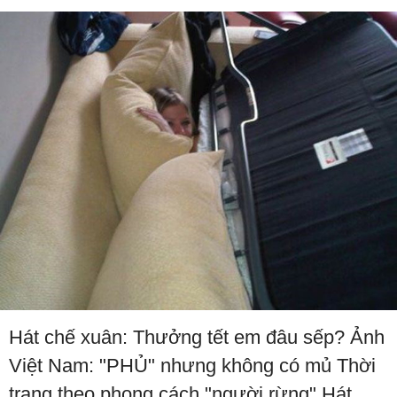
Hát chế xuân: Thưởng tết em đâu sếp? Ảnh
Việt Nam: "PHỦ" nhưng không có mủ Thời
trang theo phong cách "người rừng" Hát