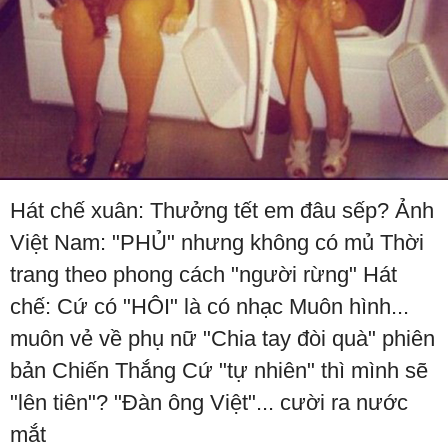
Hát chế xuân: Thưởng tết em đâu sếp? Ảnh
Việt Nam: "PHỦ" nhưng không có mủ Thời
trang theo phong cách "người rừng" Hát
chế: Cứ có "HÔI" là có nhạc Muôn hình...
muôn vẻ về phụ nữ "Chia tay đòi quà" phiên
bản Chiến Thắng Cứ "tự nhiên" thì mình sẽ
"lên tiên"? "Đàn ông Việt"... cười ra nước
mắt