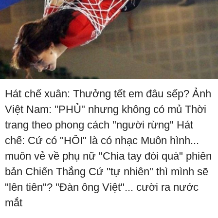
Hát chế xuân: Thưởng tết em đâu sếp? Ảnh
Việt Nam: "PHỦ" nhưng không có mủ Thời
trang theo phong cách "người rừng" Hát
chế: Cứ có "HÔI" là có nhạc Muôn hình...
muôn vẻ về phụ nữ "Chia tay đòi quà" phiên
bản Chiến Thắng Cứ "tự nhiên" thì mình sẽ
"lên tiên"? "Đàn ông Việt"... cười ra nước
mắt