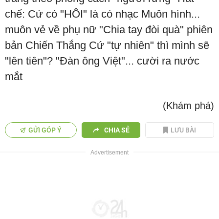
chế: Cứ có "HÔI" là có nhạc Muôn hình...
muôn vẻ về phụ nữ "Chia tay đòi quà" phiên
bản Chiến Thắng Cứ "tự nhiên" thì mình sẽ
"lên tiên"? "Đàn ông Việt"... cười ra nước
mắt
(Khám phá)
GỬI GÓP Ý
CHIA SẺ
LƯU BÀI