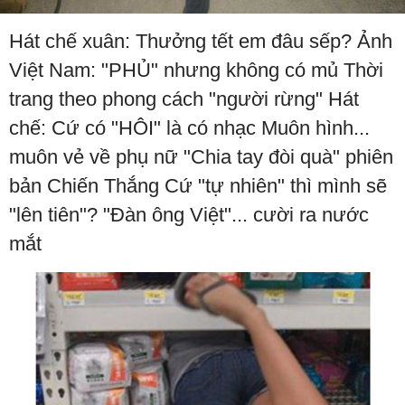
Hát chế xuân: Thưởng tết em đâu sếp? Ảnh
Việt Nam: "PHỦ" nhưng không có mủ Thời
trang theo phong cách "người rừng" Hát
chế: Cứ có "HÔI" là có nhạc Muôn hình...
muôn vẻ về phụ nữ "Chia tay đòi quà" phiên
bản Chiến Thắng Cứ "tự nhiên" thì mình sẽ
"lên tiên"? "Đàn ông Việt"... cười ra nước
mắt