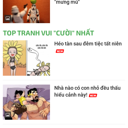
"mưng mủ"
TOP TRANH VUI "CƯỜI" NHẤT
Héo tàn sau đêm tiệc tất niên
Nhà nào có con nhỏ đều thấu
hiểu cảnh này!