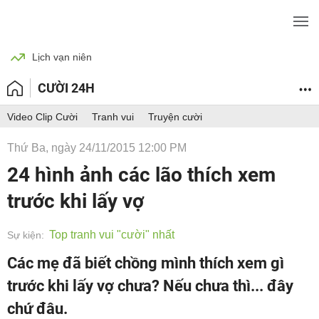
BÓNG ĐÁ
TIN TỨC
SỨC KHỎE
Lịch vạn niên
CƯỜI 24H
Video Clip Cười
Tranh vui
Truyện cười
Thứ Ba, ngày 24/11/2015 12:00 PM
24 hình ảnh các lão thích xem
trước khi lấy vợ
Top tranh vui "cười" nhất
Sự kiện:
Các mẹ đã biết chồng mình thích xem gì
trước khi lấy vợ chưa? Nếu chưa thì... đây
chứ đâu.