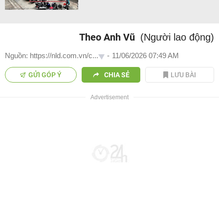
Theo Anh Vũ
(Người lao động)
Nguồn: https://nld.com.vn/c...
-
11/06/2026 07:49 AM
GỬI GÓP Ý
CHIA SẺ
LƯU BÀI