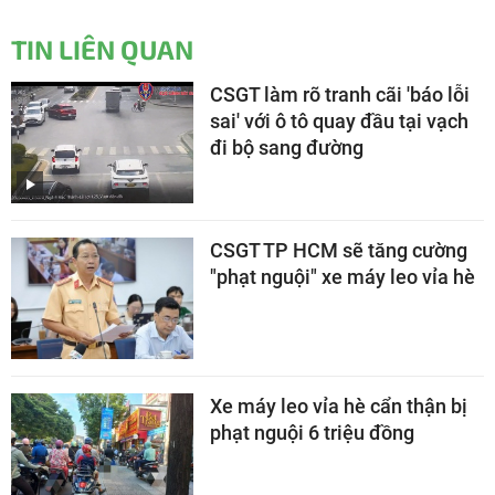
TIN LIÊN QUAN
CSGT làm rõ tranh cãi 'báo lỗi
sai' với ô tô quay đầu tại vạch
đi bộ sang đường
CSGT TP HCM sẽ tăng cường
"phạt nguội" xe máy leo vỉa hè
Xe máy leo vỉa hè cẩn thận bị
phạt nguội 6 triệu đồng