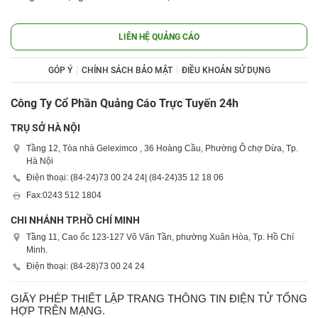
LIÊN HỆ QUẢNG CÁO
GÓP Ý
CHÍNH SÁCH BẢO MẬT
ĐIỀU KHOẢN SỬ DỤNG
Công Ty Cổ Phần Quảng Cáo Trực Tuyến 24h
TRỤ SỞ HÀ NỘI
Tầng 12, Tòa nhà Geleximco , 36 Hoàng Cầu, Phường Ô chợ Dừa, Tp.
Hà Nội
Điện thoại: (84-24)
73 00 24 24
| (84-24)
35 12 18 06
Fax:
0243 512 1804
CHI NHÁNH TP.HỒ CHÍ MINH
Tầng 11, Cao ốc 123-127 Võ Văn Tần, phường Xuân Hòa, Tp. Hồ Chí
Minh.
Điện thoại: (84-28)
73 00 24 24
GIẤY PHÉP THIẾT LẬP TRANG THÔNG TIN ĐIỆN TỬ TỔNG
HỢP TRÊN MẠNG.