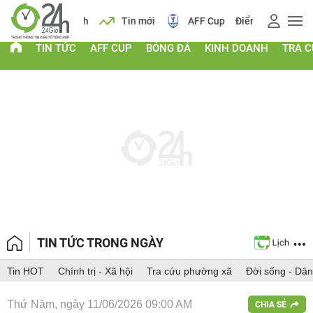
 vàng
Lịch
Tin mới
AFF Cup
Điểm chuẩn 2026
TIN TỨC
AFF CUP
BÓNG ĐÁ
KINH DOANH
TRA 
TIN TỨC TRONG NGÀY
Tin HOT
Chính trị - Xã hội
Tra cứu phường xã
Đời sống - Dân
Thứ Năm, ngày 11/06/2026 09:00 AM
CHIA SẺ