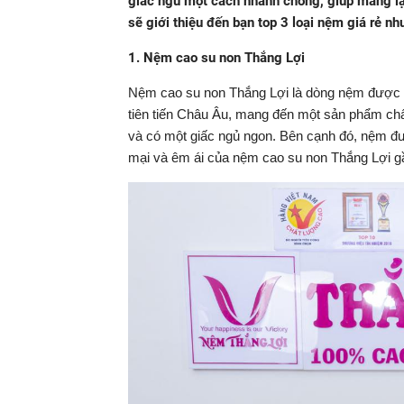
giấc ngủ một cách nhanh chóng, giúp mang lại
sẽ giới thiệu đến bạn top 3 loại nệm giá rẻ n
1. Nệm cao su non Thắng Lợi
Nệm cao su non Thắng Lợi là dòng nệm được l
tiên tiến Châu Âu, mang đến một sản phẩm chấ
và có một giấc ngủ ngon. Bên cạnh đó, nệm đ
mại và êm ái của nệm cao su non Thắng Lợi gầ