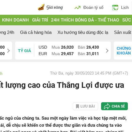
Đoán tỷ số
Lịch
KINH DOANH
GIẢI TRÍ
24H THÍCH BÓNG ĐÁ - THỂ THAO
SỨC
ờng 24h
Giá cả hàng hóa
Xu hướng tiêu dùng độc lạ
Sản xuất 
200
USD
Mua
26,020
Bán
26,430
CHỨNG
TỶ GIÁ
KHOÁN
700
EUR
Mua
29,457
Bán
31,011
Thứ Ba, ngày 30/05/2023 14:45 PM (GMT+7)
4h
hất lượng cao của Thắng Lợi được ưa
LƯU BÀI
CHIA SẺ
ấc ngủ của chúng ta. Sau một ngày làm việc và học tập mệt mỏi,
i, dễ chịu sẽ khiến cơ thể được thư giãn và đưa chúng ta vào