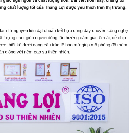
 giấc ngủ ngon và chất lượng hơn. Bài viết hôm nay, chúng tôi
hưng chất lượng tốt của Thắng Lợi được yêu thích trên thị trường.
àm từ nguyên liệu đạt chuẩn kết hợp cùng dây chuyền công nghệ
t lượng cao, giúp người dùng tận hưởng cảm giác êm ái, dễ chịu
ược thiết kế dưới dạng cấu trúc tế bào mở giúp mô phỏng độ mềm
n giống với nệm cao su thiên nhiên.