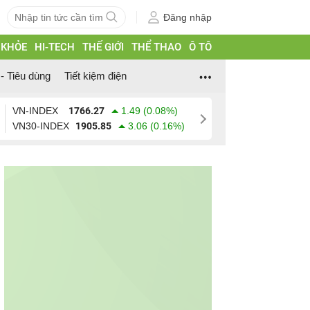
Đăng nhập
 KHỎE
HI-TECH
THẾ GIỚI
THỂ THAO
Ô TÔ
- Tiêu dùng
Tiết kiệm điện
VN-INDEX
1766.27
1.49 (0.08%)
VN30-INDEX
1905.85
3.06 (0.16%)