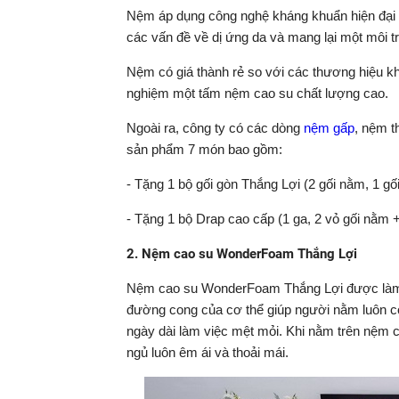
Nệm áp dụng công nghệ kháng khuẩn hiện đại 
các vấn đề về dị ứng da và mang lại một môi t
Nệm có giá thành rẻ so với các thương hiệu khá
nghiệm một tấm nệm cao su chất lượng cao.
Ngoài ra, công ty có các dòng
nệm gấp
, nệm t
sản phẩm 7 món bao gồm:
- Tặng 1 bộ gối gòn Thắng Lợi (2 gối nằm, 1 gố
- Tặng 1 bộ Drap cao cấp (1 ga, 2 vỏ gối nằm 
2. Nệm cao su WonderFoam Thắng Lợi
Nệm cao su WonderFoam Thắng Lợi được làm t
đường cong của cơ thể giúp người nằm luôn có
ngày dài làm việc mệt mỏi. Khi nằm trên nệm c
ngủ luôn êm ái và thoải mái.