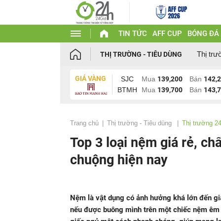
TIN TỨC
AFF CUP
BÓNG ĐÁ
Thị trư
THỊ TRƯỜNG - TIÊU DÙNG
GIÁ VÀNG
SJC
Mua
139,200
Bán
142,
BTMH
Mua
139,700
Bán
143,
Trang chủ
Thị trường - Tiêu dùng
Thị trường 2
Top 3 loại nệm giá rẻ, c
chuộng hiện nay
Nệm là vật dụng có ảnh hưởng khá lớn đến gi
nếu được buông mình trên một chiếc nệm êm á