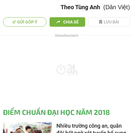
Theo Tùng Anh
(Dân Việt)
GỬI GÓP Ý
CHIA SẺ
LƯU BÀI
ĐIỂM CHUẨN ĐẠI HỌC NĂM 2018
Nhiều trường công an, quân
đội bất ngờ xét tuyển bổ sung