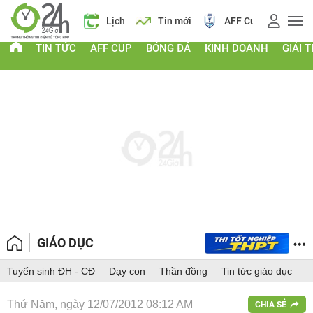
iá vàng
Lịch
Tin mới
AFF Cup
Giá vàng
TIN TỨC
AFF CUP
BÓNG ĐÁ
KINH DOANH
GIẢI T
GIÁO DỤC
Tuyển sinh ĐH - CĐ
Dạy con
Thần đồng
Tin tức giáo dục
Thứ Năm, ngày 12/07/2012 08:12 AM
CHIA SẺ