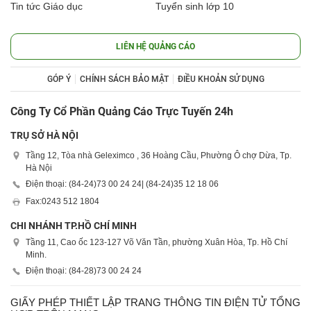
Tin tức Giáo dục
Tuyển sinh lớp 10
LIÊN HỆ QUẢNG CÁO
GÓP Ý
CHÍNH SÁCH BẢO MẬT
ĐIỀU KHOẢN SỬ DỤNG
Công Ty Cổ Phần Quảng Cáo Trực Tuyến 24h
TRỤ SỞ HÀ NỘI
Tầng 12, Tòa nhà Geleximco , 36 Hoàng Cầu, Phường Ô chợ Dừa, Tp.
Hà Nội
Điện thoại: (84-24)
73 00 24 24
| (84-24)
35 12 18 06
Fax:
0243 512 1804
CHI NHÁNH TP.HỒ CHÍ MINH
Tầng 11, Cao ốc 123-127 Võ Văn Tần, phường Xuân Hòa, Tp. Hồ Chí
Minh.
Điện thoại: (84-28)
73 00 24 24
GIẤY PHÉP THIẾT LẬP TRANG THÔNG TIN ĐIỆN TỬ TỔNG