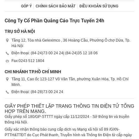
GÓP Ý
CHÍNH SÁCH BẢO MẬT
ĐIỀU KHOẢN SỬ DỤNG
Công Ty Cổ Phần Quảng Cáo Trực Tuyến 24h
TRỤ SỞ HÀ NỘI
Tầng 12, Tòa nhà Geleximco , 36 Hoàng Cầu, Phường Ô chợ Dừa, Tp.
Hà Nội
Điện thoại: (84-24)
73 00 24 24
| (84-24)
35 12 18 06
Fax:
0243 512 1804
CHI NHÁNH TP.HỒ CHÍ MINH
Tầng 11, Cao ốc 123-127 Võ Văn Tần, phường Xuân Hòa, Tp. Hồ Chí
Minh.
Điện thoại: (84-28)
73 00 24 24
GIẤY PHÉP THIẾT LẬP TRANG THÔNG TIN ĐIỆN TỬ TỔNG
HỢP TRÊN MẠNG.
Giấy phép số 180/GP-STTTT ngày cấp 11/12/2024 - Sở thông tin và truyền
thông Hà Nội.
Giấy xác nhận thông báo cung cấp dịch vụ Mạng xã hội số 89 /GXN-
PTTH&TTĐT do Cục Phát thanh, Truyền hình và Thông tin Điện tử cấp ngày