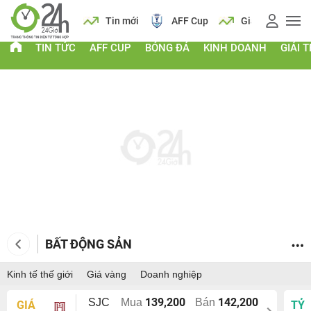
 vàng
Lịch
Tin mới
AFF Cup
Giá vàng
TIN TỨC
AFF CUP
BÓNG ĐÁ
KINH DOANH
GIẢI T
BẤT ĐỘNG SẢN
Kinh tế thế giới
Giá vàng
Doanh nghiệp
139,200
142,200
SJC
Mua
Bán
GIÁ
TỶ